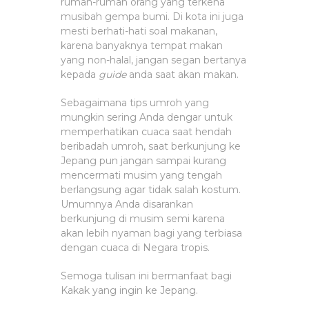
rumah-rumah orang yang terkena
musibah gempa bumi. Di kota ini juga
mesti berhati-hati soal makanan,
karena banyaknya tempat makan
yang non-halal, jangan segan bertanya
kepada
guide
anda saat akan makan.
Sebagaimana tips umroh yang
mungkin sering Anda dengar untuk
memperhatikan cuaca saat hendah
beribadah umroh, saat berkunjung ke
Jepang pun jangan sampai kurang
mencermati musim yang tengah
berlangsung agar tidak salah kostum.
Umumnya Anda disarankan
berkunjung di musim semi karena
akan lebih nyaman bagi yang terbiasa
dengan cuaca di Negara tropis.
Semoga tulisan ini bermanfaat bagi
Kakak yang ingin ke Jepang.