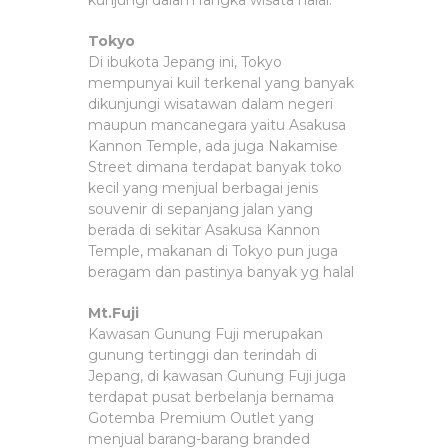
kunjungi dalam rangka wisata halal.
Tokyo
Di ibukota Jepang ini, Tokyo
mempunyai kuil terkenal yang banyak
dikunjungi wisatawan dalam negeri
maupun mancanegara yaitu Asakusa
Kannon Temple, ada juga Nakamise
Street dimana terdapat banyak toko
kecil yang menjual berbagai jenis
souvenir di sepanjang jalan yang
berada di sekitar Asakusa Kannon
Temple, makanan di Tokyo pun juga
beragam dan pastinya banyak yg halal
Mt.Fuji
Kawasan Gunung Fuji merupakan
gunung tertinggi dan terindah di
Jepang, di kawasan Gunung Fuji juga
terdapat pusat berbelanja bernama
Gotemba Premium Outlet yang
menjual barang-barang branded