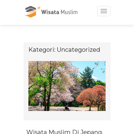
Toggle
navigation
Kategori: Uncategorized
Wisata Muslim Di Jepang,