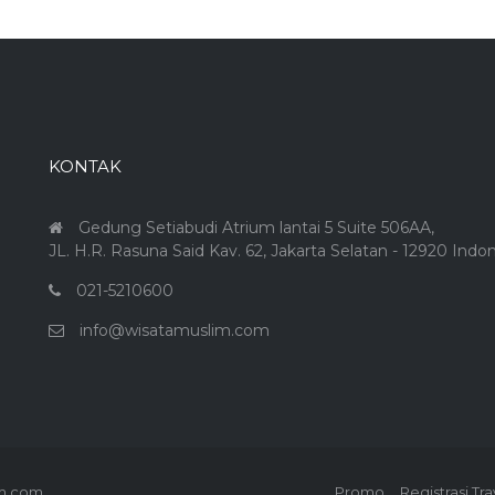
KONTAK
Gedung Setiabudi Atrium lantai 5 Suite 506AA,
JL. H.R. Rasuna Said Kav. 62, Jakarta Selatan - 12920 Indo
021-5210600
info@wisatamuslim.com
im.com.
Promo
Registrasi Tra