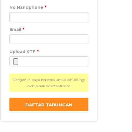
No Handphone
*
Email
*
Upload KTP
*
Dengan ini saya bersedia untuk dihubungi
oleh pihak WisataMuslim
DAFTAR TABUNGAN