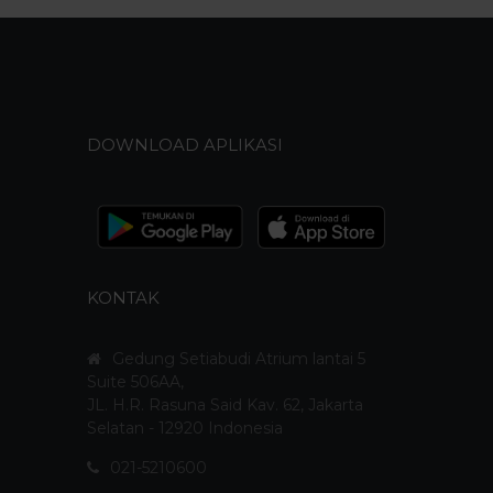
DOWNLOAD APLIKASI
KONTAK
Gedung Setiabudi Atrium lantai 5
Suite 506AA,
JL. H.R. Rasuna Said Kav. 62, Jakarta
Selatan - 12920 Indonesia
021-5210600