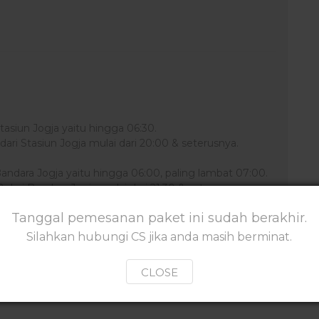
asiun Jogja yaitu hingga 06:30.
ri Stasiun Jogja mulai dari 20:00 & seterusnya.
ndara Jogja yaitu hingga 06:00, paling lambat 07:00.
ari Bandara Jogja mulai dari 21:30 & seterusnya.
Tanggal pemesanan paket ini sudah berakhir.
K
Silahkan hubungi CS jika anda masih berminat.
CLOSE