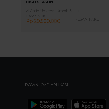
HIGH SEASON
Al Amin Universal Umroh & Haji
Harga Mulai
PESAN PAKET
Rp 29.500.000
DOWNLOAD APLIKASI