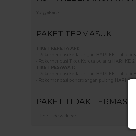
Yogyakarta
PAKET TERMASUK
TIKET KERETA API:
• Rekomendasi kedatangan HARI KE-1 tiba di St
• Rekomendasi Tiket Kereta pulang HARI KE-2 da
TIKET PESAWAT:
• Rekomendasi kedatangan HARI KE-1 tiba di Ba
• Rekomendasi penerbangan pulang HARI KE-2 d
PAKET TIDAK TERMASU
– Tip guide & driver