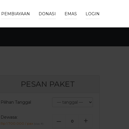
PEMBIAYAAN
DONASI
EMAS
LOGIN
PESAN PAKET
Pilihan Tanggal
Dewasa:
–
+
Rp 1.700.000 / pax
(sisa
#
)