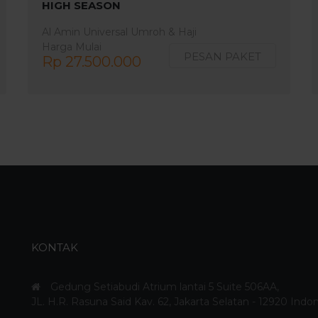
HIGH SEASON
Al Amin Universal Umroh & Haji
Harga Mulai
PESAN PAKET
Rp 27.500.000
KONTAK
Gedung Setiabudi Atrium lantai 5 Suite 506AA,
JL. H.R. Rasuna Said Kav. 62, Jakarta Selatan - 12920 Indo