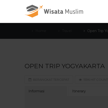
Home
Travel
Open Trip Y
OPEN TRIP YOGYAKARTA
BERANGKAT TERCEPAT
1596 HIT COUNT
Informasi
Itinerary