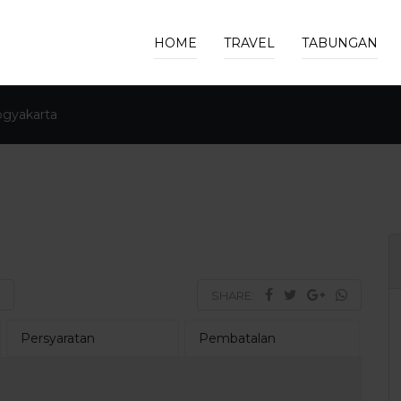
HOME
TRAVEL
TABUNGAN
ogyakarta
SHARE:
Persyaratan
Pembatalan