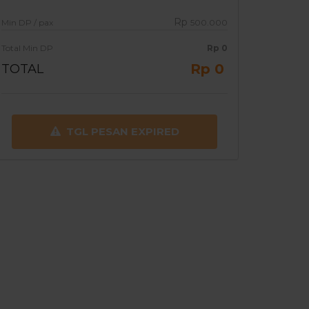
Rp
Min DP / pax
500.000
Total Min DP
Rp
0
Rp 0
TOTAL
TGL PESAN EXPIRED