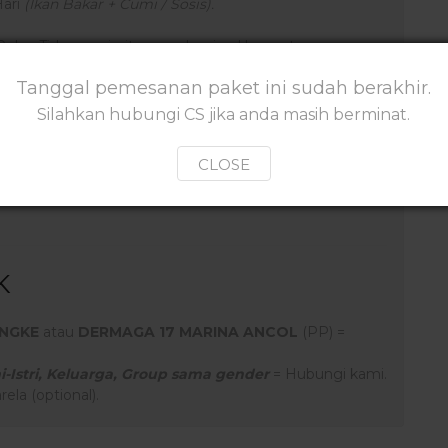
Hari
(Ikan Bakar + Cumi / Sosis).
Pulau Tidung, prioritas pembagian Homestay
Tanggal pemesanan paket ini sudah berakhir.
Silahkan hubungi CS jika anda masih berminat.
CLOSE
K
ANGKE
atau
DERMAGA 17 MARINA ANCOL
(PP) =
-Istri, Keluarga, Group sama gender
= Hubungi kami.
ela (optional).