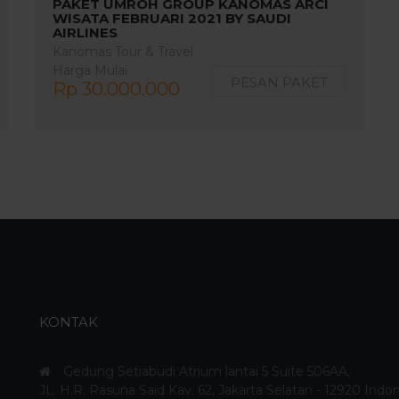
PAKET UMROH GROUP KANOMAS ARCI
WISATA FEBRUARI 2021 BY SAUDI
AIRLINES
Kanomas Tour & Travel
Harga Mulai
PESAN PAKET
Rp 30.000.000
KONTAK
Gedung Setiabudi Atrium lantai 5 Suite 506AA,
JL. H.R. Rasuna Said Kav. 62, Jakarta Selatan - 12920 Indo