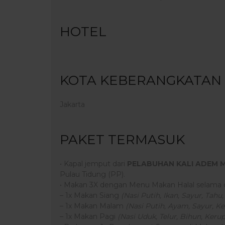
HOTEL
KOTA KEBERANGKATAN
Jakarta
PAKET TERMASUK
• Kapal jemput dari
PELABUHAN KALI ADEM 
Pulau Tidung (PP).
• Makan 3X dengan Menu Makan Halal selama d
– 1x Makan Siang
(Nasi Putih, Ikan, Sayur, Tah
– 1x Makan Malam
(Nasi Putih, Ayam, Sayur, K
– 1x Makan Pagi
(Nasi Uduk, Telur, Bihun, Keru