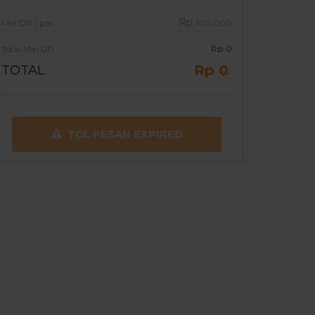
Rp
Min DP / pax
100.000
Total Min DP
Rp
0
Rp 0
TOTAL
TGL PESAN EXPIRED