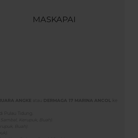
MASKAPAI
MUARA ANGKE
atau
DERMAGA 17 MARINA ANCOL
ke
i Pulau Tidung.
u, Sambal, Kerupuk, Buah)
.
erupuk, Buah)
.
puk)
.