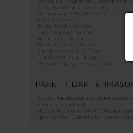
• Barbeque 1x Penghangat Suasana di Malam 
• Air mineral selama di Pulau Tidung.
• Penginapan jenis HOMESTAY “AC” selama di 
berdasarkan gender.
• Perahu Jelajah untuk 1 hari.
• Alat Snorkeling untuk 1 hari.
• Bonus Foto Underwater.
• Bonus Foto Selama Wisata.
• Sepeda selama di Pulau Tidung.
• Tour Guide asli Pulau Tidung.
• Retribusi kunjungan ke spot wisata.
PAKET TIDAK TERMASU
• Mobil ke
PELABUHAN KALI ADEM MUARA 
Hubungi kami (optional).
• Upgrade Penginapan PRIVATE
Khusus Suami
• Tips untuk Tour Guide atau Tour Leader = Sukar