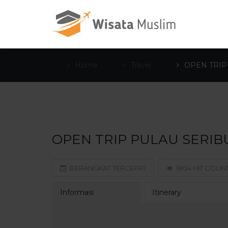
Home
Travel
OPEN TRIP
OPEN TRIP PULAU SERIB
BERANGKAT TERCEPAT
1804 HIT COUN
Informasi
Itinerary