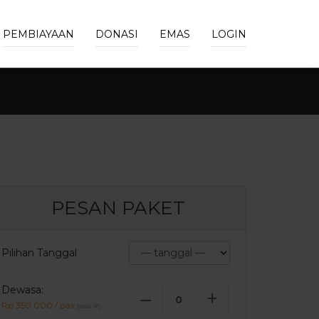
PEMBIAYAAN
DONASI
EMAS
LOGIN
PESAN PAKET
Pilihan Tanggal
Dewasa:
–
+
Rp 350.000 / pax
(sisa
#
)