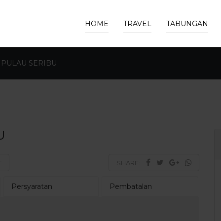
HOME
TRAVEL
TABUNGAN
 PULAU SERIBU
U
T
SHARE:
Persyaratan
Pembatalan