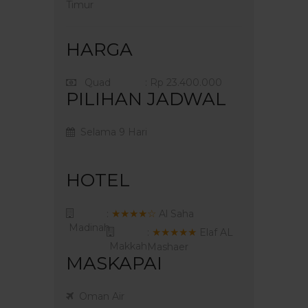
Timur
HARGA
Quad
: Rp 23.400.000
PILIHAN JADWAL
Selama 9 Hari
HOTEL
★★★★☆
:
Al Saha
Madinah
★★★★★
:
Elaf AL
Makkah
Mashaer
MASKAPAI
Oman Air