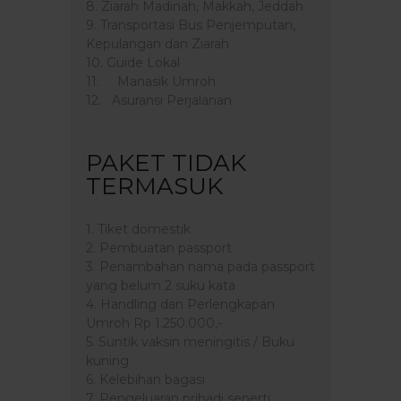
8. Ziarah Madinah, Makkah, Jeddah
9. Transportasi Bus Penjemputan,
Kepulangan dan Ziarah
10. Guide Lokal
11. Manasik Umroh
12. Asuransi Perjalanan
PAKET TIDAK
TERMASUK
1. Tiket domestik
2. Pembuatan passport
3. Penambahan nama pada passport
yang belum 2 suku kata
4. Handling dan Perlengkapan
Umroh Rp 1.250.000,-
5. Suntik vaksin meningitis / Buku
kuning
6. Kelebihan bagasi
7. Pengeluaran pribadi seperti