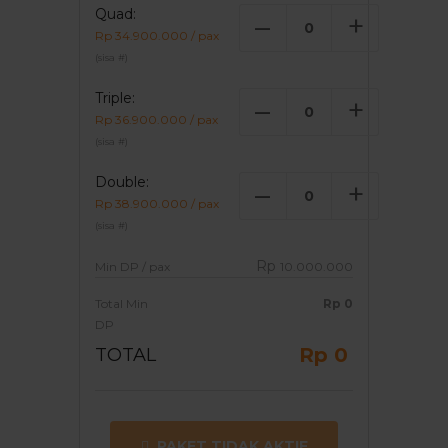
Quad:
–
+
Rp 34.900.000 / pax
(sisa
#
)
Triple:
–
+
Rp 36.900.000 / pax
(sisa
#
)
Double:
–
+
Rp 38.900.000 / pax
(sisa
#
)
Rp
Min DP / pax
10.000.000
Total Min
Rp
0
DP
Rp 0
TOTAL
PAKET TIDAK AKTIF