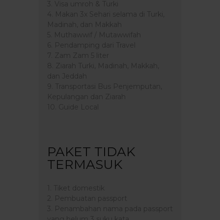
3. Visa umroh & Turki
4. Makan 3x Sehari selama di Turki,
Madinah, dan Makkah
5. Muthawwif / Mutawwifah
6. Pendamping dari Travel
7. Zam Zam 5 liter
8. Ziarah Turki, Madinah, Makkah,
dan Jeddah
9. Transportasi Bus Penjemputan,
Kepulangan dan Ziarah
10. Guide Local
PAKET TIDAK
TERMASUK
1. Tiket domestik
2. Pembuatan passport
3. Penambahan nama pada passport
yang belum 3 suku kata