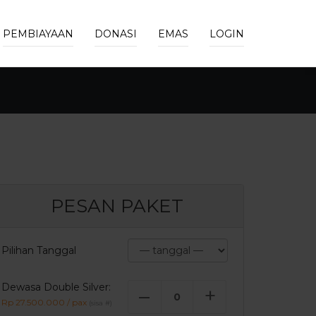
PEMBIAYAAN
DONASI
EMAS
LOGIN
PESAN PAKET
Pilihan Tanggal
Dewasa Double Silver:
–
+
Rp 27.500.000 / pax
(sisa
#
)