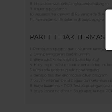
8. Meals box saat keberangkatan/kepulangan
9. Asuransi perjalanan
10. Asuransi jika dirawat di RS yang ada di Arab 
11. Perawatan di RS selama di Saudi apabila PCR
PAKET TIDAK TERMASU
1. Pembuatan paspor dan dokumen lainnya
2. Dam pelanggaran ibadah umrah
3. Biaya suntik meningitis (buku kuning)
4. Hal yang bersifat pribadi seperti : telepon, fax, 
5. kursi roda beserta guide pendamping
6. transportasi dan akomodasi diluar program
7. biaya kelebihan berat bagasi dari ketentua
8. biaya karantina + PCR Test Kepulangan (bila 
9. biaya karantina dihotel Saudi apabila hasil PCR