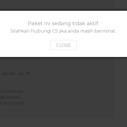
Saudi
 test positif
Paket ini sedang tidak aktif.
Silahkan hubungi CS jika anda masih berminat.
K
CLOSE
laundry, tip, dll.
n penerbangan
diperlukan)
 test positif