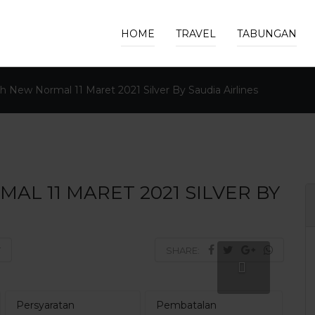
HOME
TRAVEL
TABUNGAN
 New Normal 11 Maret 2021 Silver By Saudia Airlines
L 11 MARET 2021 SILVER BY
T
SHARE:
Persyaratan
Pembatalan