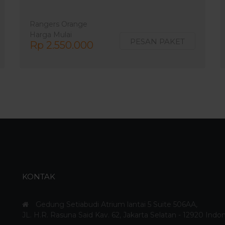
Rangers Orange
Harga Mulai
PESAN PAKET
Rp 2.550.000
KONTAK
Gedung Setiabudi Atrium lantai 5 Suite 506AA,
JL. H.R. Rasuna Said Kav. 62, Jakarta Selatan - 12920 Indo