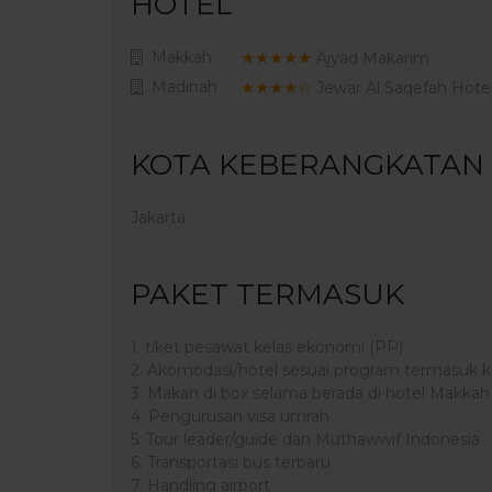
HOTEL
Makkah
★★★★★
:
Ajyad Makarim
Madinah
★★★★☆
:
Jewar Al Saqefah Hote
KOTA KEBERANGKATAN
Jakarta
PAKET TERMASUK
1. tiket pesawat kelas ekonomi (PP)
2. Akomodasi/hotel sesuai program termasuk ka
3. Makan di box selama berada di hotel Makka
4. Pengurusan visa umrah
5. Tour leader/guide dan Muthawwif Indonesia
6. Transportasi bus terbaru
7. Handling airport