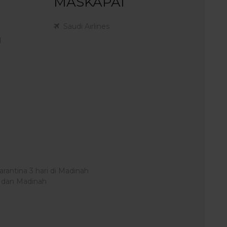
MASKAPAI
Saudi Airlines
l
rantina 3 hari di Madinah
h dan Madinah