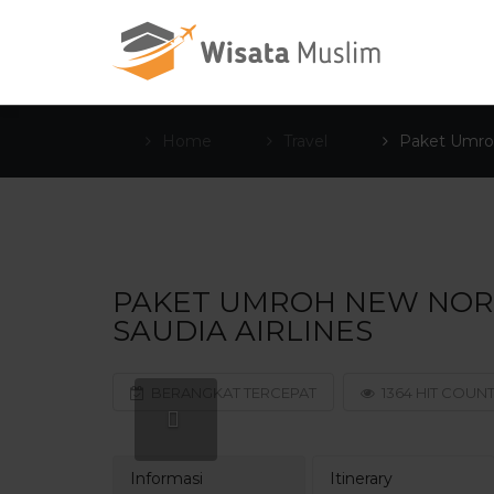
Home
Travel
Paket Umroh
PAKET UMROH NEW NORMA
SAUDIA AIRLINES
BERANGKAT TERCEPAT
1364 HIT COUN
Informasi
Itinerary