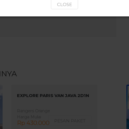
CLOSE
NNYA
EXPLORE PARIS VAN JAVA 2D1N
Rangers Orange
Harga Mulai
PESAN PAKET
Rp 430.000