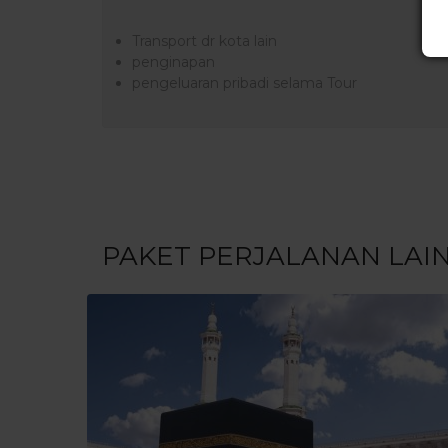
Transport dr kota lain
penginapan
pengeluaran pribadi selama Tour
PAKET PERJALANAN LAI