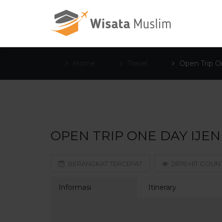
Home
Travel
Open Trip O
OPEN TRIP ONE DAY IJEN
BERANGKAT TERCEPAT
2876 HIT COUN
Informasi
Itinerary