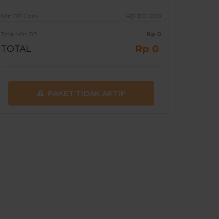
Rp
Min DP / pax
150.000
Total Min DP
Rp
0
Rp 0
TOTAL
PAKET TIDAK AKTIF