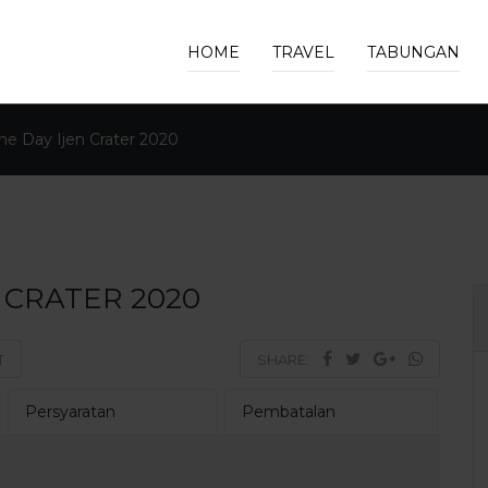
HOME
TRAVEL
TABUNGAN
ne Day Ijen Crater 2020
 CRATER 2020
T
SHARE:
Persyaratan
Pembatalan