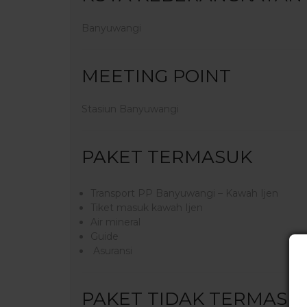
Banyuwangi
MEETING POINT
Stasiun Banyuwangi
PAKET TERMASUK
Transport PP Banyuwangi – Kawah Ijen
Tiket masuk kawah Ijen
Air mineral
Guide
Asuransi
PAKET TIDAK TERMASU