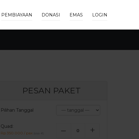
PEMBIAYAAN
DONASI
EMAS
LOGIN
PESAN PAKET
Pilihan Tanggal
Quad:
–
+
Rp 350.000 / pax
(sisa
#
)