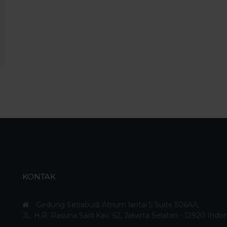
KONTAK
Gedung Setiabudi Atrium lantai 5 Suite 506AA,
JL. H.R. Rasuna Said Kav. 62, Jakarta Selatan - 12920 Indo