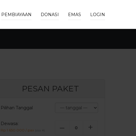
PEMBIAYAAN
DONASI
EMAS
LOGIN
PESAN PAKET
Pilihan Tanggal
Dewasa:
–
+
Rp 1.650.000 / pax
(sisa
#
)