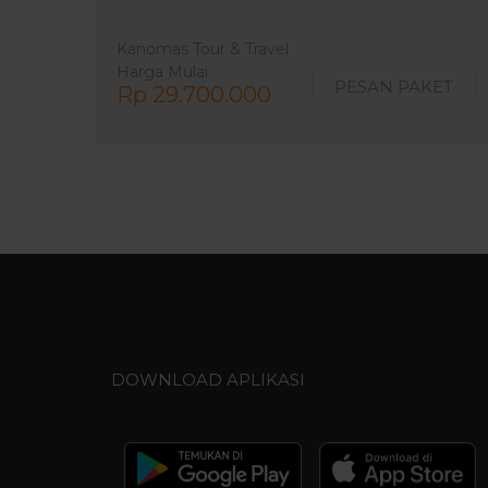
Kanomas Tour & Travel
Harga Mulai
PESAN PAKET
Rp 29.700.000
DOWNLOAD APLIKASI