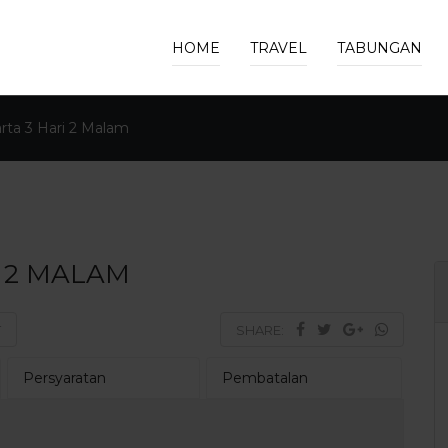
HOME
TRAVEL
TABUNGAN
rta 3 Hari 2 Malam
I 2 MALAM
T
SHARE:
Persyaratan
Pembatalan