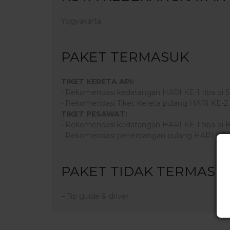
Yogyakarta
PAKET TERMASUK
TIKET KERETA API:
• Rekomendasi kedatangan HARI KE-1 tiba di St
• Rekomendasi Tiket Kereta pulang HARI KE-2 da
TIKET PESAWAT:
• Rekomendasi kedatangan HARI KE-1 tiba di Ba
• Rekomendasi penerbangan pulang HARI KE-2 d
PAKET TIDAK TERMASU
– Tip guide & driver