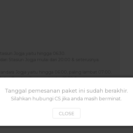
asiun Jogja yaitu hingga 06:30.
ri Stasiun Jogja mulai dari 20:00 & seterusnya.
ndara Jogja yaitu hingga 06:00, paling lambat 07:00.
ari Bandara Jogja mulai dari 21:30 & seterusnya.
Tanggal pemesanan paket ini sudah berakhir.
K
Silahkan hubungi CS jika anda masih berminat.
CLOSE