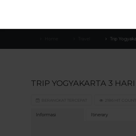
Home
Travel
Trip Yogyaka
TRIP YOGYAKARTA 3 HAR
BERANGKAT TERCEPAT
2186 HIT COUN
Informasi
Itinerary