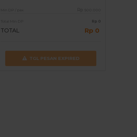
Rp
Min DP / pax
500.000
Total Min DP
Rp
0
Rp 0
TOTAL
TGL PESAN EXPIRED