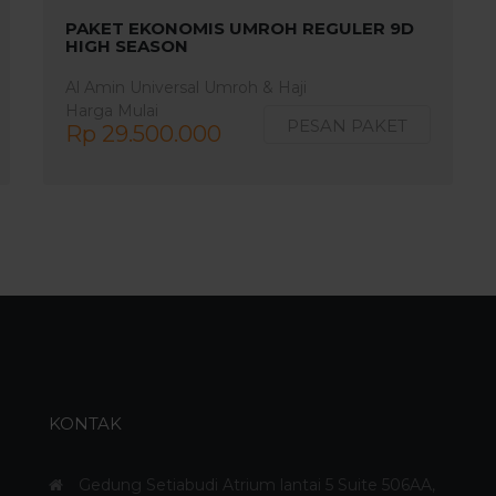
PAKET EKONOMIS UMROH REGULER 9D
HIGH SEASON
Al Amin Universal Umroh & Haji
Harga Mulai
PESAN PAKET
Rp 29.500.000
KONTAK
Gedung Setiabudi Atrium lantai 5 Suite 506AA,