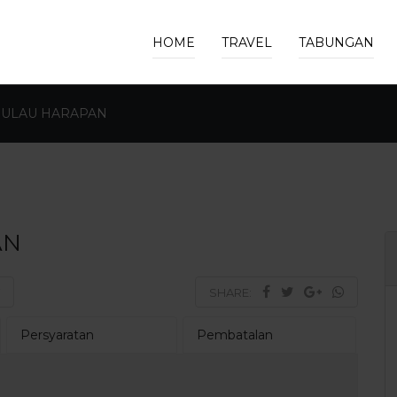
HOME
TRAVEL
TABUNGAN
PULAU HARAPAN
AN
SHARE:
Persyaratan
Pembatalan