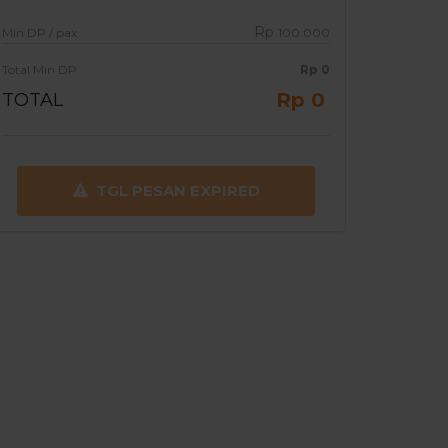
Rp
Min DP / pax
100.000
Total Min DP
Rp
0
Rp 0
TOTAL
TGL PESAN EXPIRED