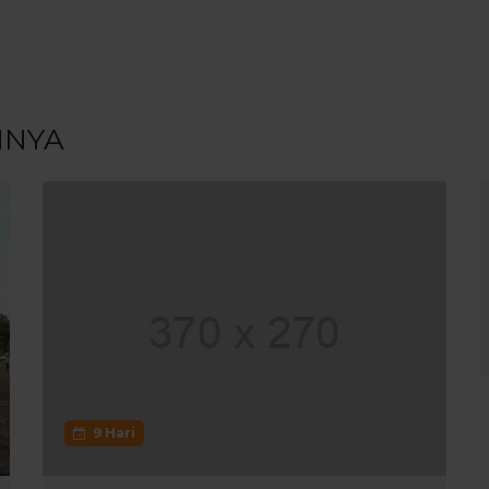
NNYA
9 Hari