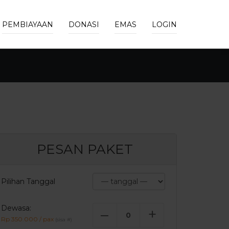
PEMBIAYAAN
DONASI
EMAS
LOGIN
PESAN PAKET
Pilihan Tanggal
Dewasa:
–
+
Rp 350.000 / pax
(sisa
#
)