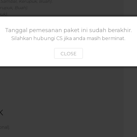
u, Sambal, Kerupuk, Buah)
.
erupuk, Buah)
.
puk)
.
Hari
(Ikan Bakar + Bumbu Kecap Cabai)
Tanggal pemesanan paket ini sudah berakhir.
Pulau Harapan, prioritas pembagian Homestay
Silahkan hubungi CS jika anda masih berminat.
CLOSE
K
onal).