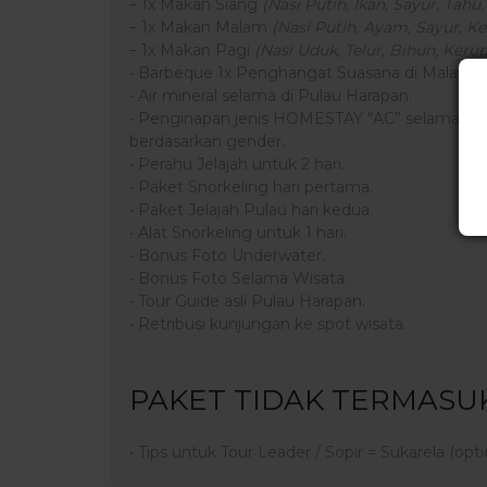
– 1x Makan Siang
(Nasi Putih, Ikan, Sayur, Tah
– 1x Makan Malam
(Nasi Putih, Ayam, Sayur, K
– 1x Makan Pagi
(Nasi Uduk, Telur, Bihun, Keru
• Barbeque 1x Penghangat Suasana di Malam 
• Air mineral selama di Pulau Harapan.
• Penginapan jenis HOMESTAY “AC” selama di 
berdasarkan gender.
• Perahu Jelajah untuk 2 hari.
• Paket Snorkeling hari pertama.
• Paket Jelajah Pulau hari kedua.
• Alat Snorkeling untuk 1 hari.
• Bonus Foto Underwater.
• Bonus Foto Selama Wisata.
• Tour Guide asli Pulau Harapan.
• Retribusi kunjungan ke spot wisata.
PAKET TIDAK TERMASU
• Tips untuk Tour Leader / Sopir = Sukarela (opti