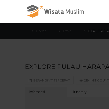
Home
Travel
EXPLORE 
EXPLORE PULAU HARAP
BERANGKAT TERCEPAT
2194 HIT COUNT
Informasi
Itinerary